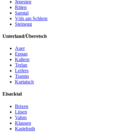
Jenesien
Ritten
Sarntal
Völs am Schlern
Steinegg
Unterland/Überetsch
Auer
Eppan
Kaltern
Terlan
Leifers
Tramin
Kurtatsch
Eisacktal
Brixen
Lüsen
Vahrn
Klausen
Kastelruth