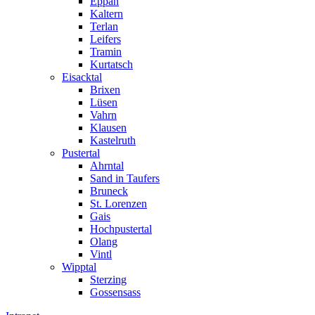
Eppan
Kaltern
Terlan
Leifers
Tramin
Kurtatsch
Eisacktal
Brixen
Lüsen
Vahrn
Klausen
Kastelruth
Pustertal
Ahrntal
Sand in Taufers
Bruneck
St. Lorenzen
Gais
Hochpustertal
Olang
Vintl
Wipptal
Sterzing
Gossensass