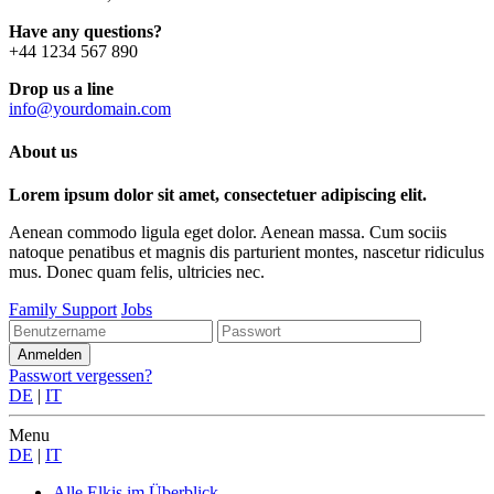
Have any questions?
+44 1234 567 890
Drop us a line
info@yourdomain.com
About us
Lorem ipsum dolor sit amet, consectetuer adipiscing elit.
Aenean commodo ligula eget dolor. Aenean massa. Cum sociis
natoque penatibus et magnis dis parturient montes, nascetur ridiculus
mus. Donec quam felis, ultricies nec.
Family Support
Jobs
Passwort vergessen?
DE
|
IT
Menu
DE
|
IT
Alle Elkis
im Überblick