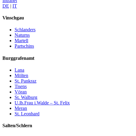
Intranet
DE
|
IT
Vinschgau
Schlanders
Naturns
Martell
Partschins
Burggrafenamt
Lana
Mölten
St. Pankraz
Tisens
Vöran
St. Walburg
U.lb.Frau i.Walde – St. Felix
Meran
St. Leonhard
Salten/Schlern