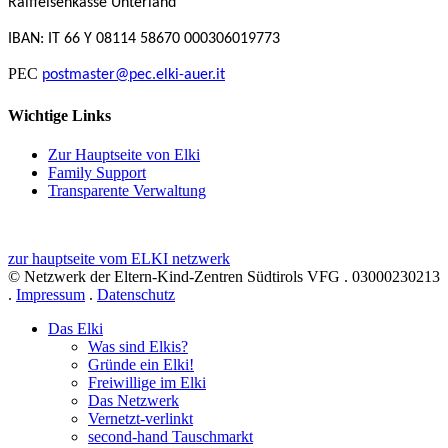
Raiffeisenkasse Unterland
IBAN: IT 66 Y 08114 58670 000306019773
PEC
postmaster@pec.elki-auer.it
Wichtige Links
Zur Hauptseite von Elki
Family Support
Transparente Verwaltung
zur hauptseite vom ELKI netzwerk
© Netzwerk der Eltern-Kind-Zentren Südtirols VFG . 03000230213
.
Impressum
.
Datenschutz
Das Elki
Was sind Elkis?
Gründe ein Elki!
Freiwillige im Elki
Das Netzwerk
Vernetzt-verlinkt
second-hand Tauschmarkt