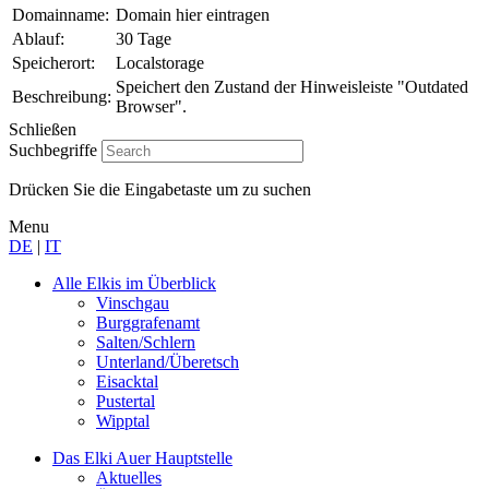
Domainname:
Domain hier eintragen
Ablauf:
30 Tage
Speicherort:
Localstorage
Speichert den Zustand der Hinweisleiste "Outdated
Beschreibung:
Browser".
Schließen
Suchbegriffe
Drücken Sie die Eingabetaste um zu suchen
Menu
DE
|
IT
Alle Elkis
im Überblick
Vinschgau
Burggrafenamt
Salten/Schlern
Unterland/Überetsch
Eisacktal
Pustertal
Wipptal
Das Elki Auer
Hauptstelle
Aktuelles