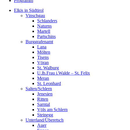
Programm
Elkis in Südtirol
Vinschgau
Schlanders
Naturns
Martell
Partschins
Burggrafenamt
Lana
Mölten
Tisens
Vöran
St. Walburg
U.lb.Frau i.Walde – St. Felix
Meran
St. Leonhard
Salten/Schlern
Jenesien
Ritten
Sarntal
Völs am Schlern
Steinegg
Unterland/Überetsch
Auer