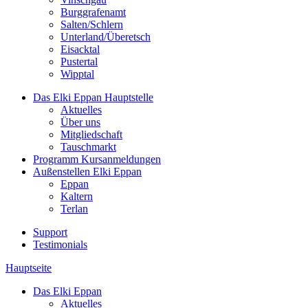
Burggrafenamt
Salten/Schlern
Unterland/Überetsch
Eisacktal
Pustertal
Wipptal
Das Elki Eppan
Hauptstelle
Aktuelles
Über uns
Mitgliedschaft
Tauschmarkt
Programm
Kursanmeldungen
Außenstellen
Elki Eppan
Eppan
Kaltern
Terlan
Support
Testimonials
Hauptseite
Das Elki Eppan
Aktuelles