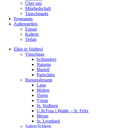
Über uns
Mitgliedschaft
Tauschmarkt
Programm
Außenstellen
Eppan
Kaltern
Terlan
Elkis in Südtirol
Vinschgau
Schlanders
Naturns
Martell
Partschins
Burggrafenamt
Lana
Mölten
Tisens
Vöran
St. Walburg
U.lb.Frau i.Walde – St. Felix
Meran
St. Leonhard
Salten/Schlern