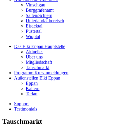
Vinschgau
Burggrafenamt
Salten/Schlern
Unterland/Überetsch
Eisacktal
Pustertal
Wipptal
Das Elki Eppan
Hauptstelle
Aktuelles
Über uns
Mitgliedschaft
Tauschmarkt
Programm
Kursanmeldungen
Außenstellen
Elki Eppan
Eppan
Kaltern
Terlan
Support
Testimonials
Tauschmarkt