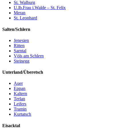
St. Walburg
U.lb.Frau i.Walde – St. Felix
Meran
St. Leonhard
Salten/Schlern
Jenesien
Ritten
Sarntal
Völs am Schlern
Steinegg
Unterland/Überetsch
Auer
Eppan
Kaltern
Terlan
Leifers
Tramin
Kurtatsch
Eisacktal