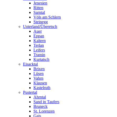
Jenesien
Ritten
Sarntal
Völs am Schlern
Steinegg
Unterland/Überetsch
Auer
Eppan
Kaltern
Terlan
Leifers
Tramin
Kurtatsch
Eisacktal
Brixen
Lüsen
Vahrn
Klausen
Kastelruth
Pustertal
Ahrntal
Sand in Taufers
Bruneck
St. Lorenzen
Gais