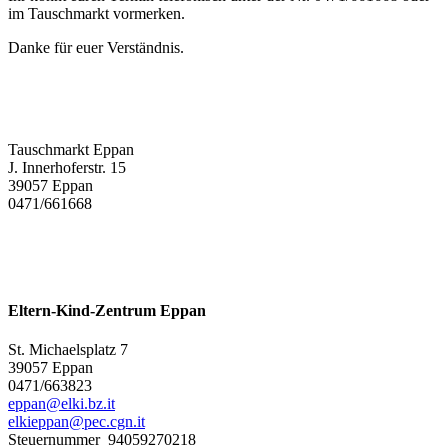
im Tauschmarkt vormerken.
Danke für euer Verständnis.
Tauschmarkt Eppan
J. Innerhoferstr. 15
39057 Eppan
0471/661668
Eltern-Kind-Zentrum Eppan
St. Michaelsplatz 7
39057 Eppan
0471/663823
eppan@elki.bz.it
elkieppan@pec.cgn.it
Steuernummer 94059270218