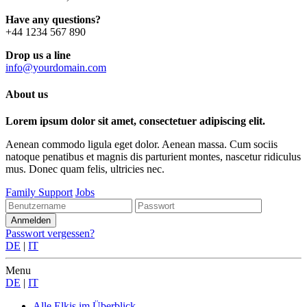
Have any questions?
+44 1234 567 890
Drop us a line
info@yourdomain.com
About us
Lorem ipsum dolor sit amet, consectetuer adipiscing elit.
Aenean commodo ligula eget dolor. Aenean massa. Cum sociis
natoque penatibus et magnis dis parturient montes, nascetur ridiculus
mus. Donec quam felis, ultricies nec.
Family Support
Jobs
Passwort vergessen?
DE
|
IT
Menu
DE
|
IT
Alle Elkis
im Überblick