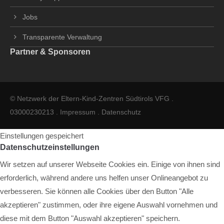
Jobs
Transparente Verwaltung
Partner & Sponsoren
© Netzwerk der Eltern-Kind-Zentren Südtirols VFG .
03000230213 .
Impressum
.
Datenschutz
Einstellungen gespeichert
Datenschutzeinstellungen
Wir setzen auf unserer Webseite Cookies ein. Einige von ihnen sind
erforderlich, während andere uns helfen unser Onlineangebot zu
verbesseren. Sie können alle Cookies über den Button "Alle
akzeptieren" zustimmen, oder ihre eigene Auswahl vornehmen und
diese mit dem Button "Auswahl akzeptieren" speichern.