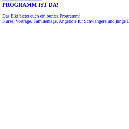
PROGRAMM IST DA!
Das Elki bietet euch ein buntes Programm:
Kurse, Vorträge, Familientage, Angebote für Schwangere und junge E