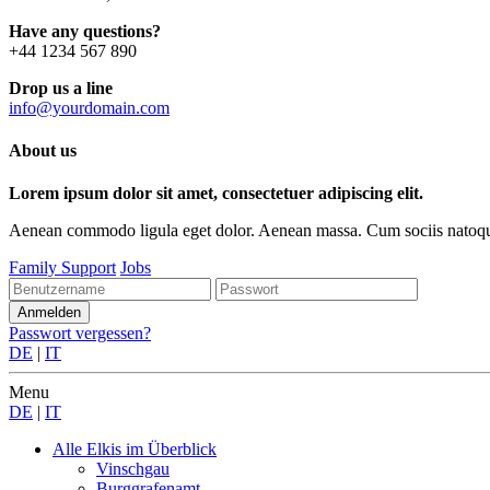
Have any questions?
+44 1234 567 890
Drop us a line
info@yourdomain.com
About us
Lorem ipsum dolor sit amet, consectetuer adipiscing elit.
Aenean commodo ligula eget dolor. Aenean massa. Cum sociis natoque p
Family Support
Jobs
Passwort vergessen?
DE
|
IT
Menu
DE
|
IT
Alle Elkis
im Überblick
Vinschgau
Burggrafenamt