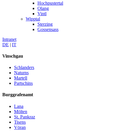
Hochpustertal
Olang
Vintl
Wipptal
Sterzing
Gossensass
Intranet
DE
|
IT
Vinschgau
Schlanders
Naturns
Martell
Partschins
Burggrafenamt
Lana
Mölten
St. Pankraz
Tisens
Vöran