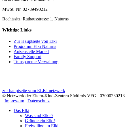
MwSt.-Nr. 02789490212
Rechtssitz: Rathausstrasse 1, Naturns
Wichtige Links
Zur Hauptseite von Elki
Programm Elki Naturns
Außenstelle Martell
Family Support
Transparente Verwaltung
zur hauptseite vom ELKI netzwerk
© Netzwerk der Eltern-Kind-Zentren Südtirols VFG . 03000230213
.
Impressum
.
Datenschutz
Das Elki
Was sind Elkis?
Gründe ein Elki!
Freiwillige im Elki