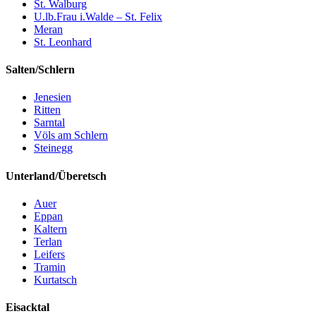
St. Walburg
U.lb.Frau i.Walde – St. Felix
Meran
St. Leonhard
Salten/Schlern
Jenesien
Ritten
Sarntal
Völs am Schlern
Steinegg
Unterland/Überetsch
Auer
Eppan
Kaltern
Terlan
Leifers
Tramin
Kurtatsch
Eisacktal