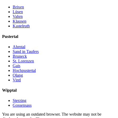
Brixen
Lüsen
Vahrn
Klausen
Kastelruth
Pustertal
Ahrntal
Sand in Taufers
Bruneck
St. Lorenzen
Gais
Hochpustertal
Olang
Vintl
Wipptal
Sterzing
Gossensass
You are using an outdated browser. The website may not be