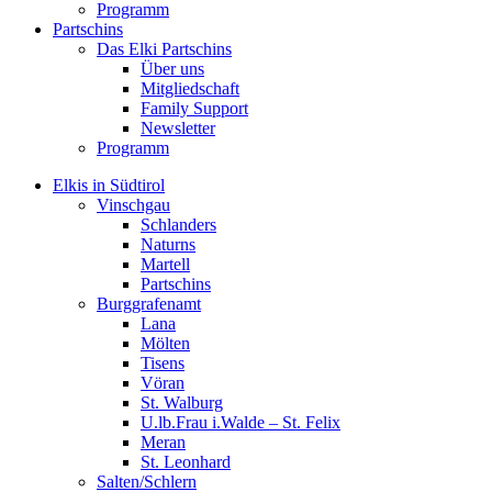
Programm
Partschins
Das Elki Partschins
Über uns
Mitgliedschaft
Family Support
Newsletter
Programm
Elkis in Südtirol
Vinschgau
Schlanders
Naturns
Martell
Partschins
Burggrafenamt
Lana
Mölten
Tisens
Vöran
St. Walburg
U.lb.Frau i.Walde – St. Felix
Meran
St. Leonhard
Salten/Schlern