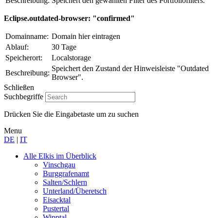
Beschreibung:
Speichert den gewählten Filter des Portfoliofilters.
Eclipse.outdated-browser: "confirmed"
Domainname:
Domain hier eintragen
Ablauf:
30 Tage
Speicherort:
Localstorage
Speichert den Zustand der Hinweisleiste "Outdated
Beschreibung:
Browser".
Schließen
Suchbegriffe
Drücken Sie die Eingabetaste um zu suchen
Menu
DE
|
IT
Alle Elkis
im Überblick
Vinschgau
Burggrafenamt
Salten/Schlern
Unterland/Überetsch
Eisacktal
Pustertal
Wipptal