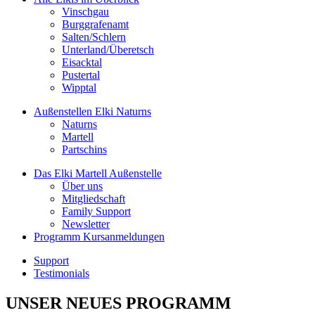
Vinschgau
Burggrafenamt
Salten/Schlern
Unterland/Überetsch
Eisacktal
Pustertal
Wipptal
Außenstellen
Elki Naturns
Naturns
Martell
Partschins
Das Elki Martell
Außenstelle
Über uns
Mitgliedschaft
Family Support
Newsletter
Programm
Kursanmeldungen
Support
Testimonials
UNSER NEUES PROGRAMM