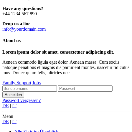
Have any questions?
+44 1234 567 890
Drop us a line
info@yourdomain.com
About us
Lorem ipsum dolor sit amet, consectetuer adipiscing elit.
Aenean commodo ligula eget dolor. Aenean massa. Cum sociis
natoque penatibus et magnis dis parturient montes, nascetur ridiculus
mus. Donec quam felis, ultricies nec.
Family Support
Jobs
Passwort vergessen?
DE
|
IT
Menu
DE
|
IT
Alle Elkis
im Überblick