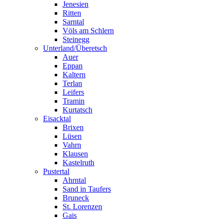
Jenesien
Ritten
Sarntal
Völs am Schlern
Steinegg
Unterland/Überetsch
Auer
Eppan
Kaltern
Terlan
Leifers
Tramin
Kurtatsch
Eisacktal
Brixen
Lüsen
Vahrn
Klausen
Kastelruth
Pustertal
Ahrntal
Sand in Taufers
Bruneck
St. Lorenzen
Gais