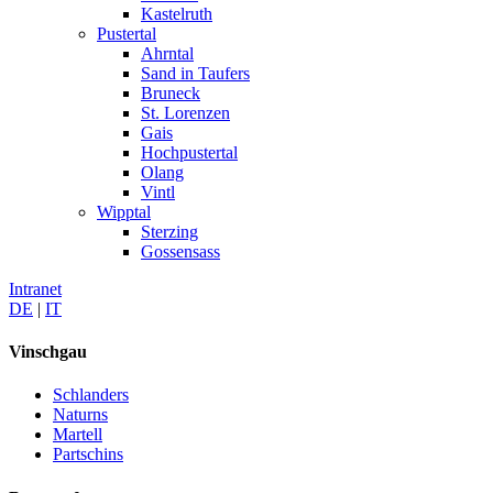
Kastelruth
Pustertal
Ahrntal
Sand in Taufers
Bruneck
St. Lorenzen
Gais
Hochpustertal
Olang
Vintl
Wipptal
Sterzing
Gossensass
Intranet
DE
|
IT
Vinschgau
Schlanders
Naturns
Martell
Partschins