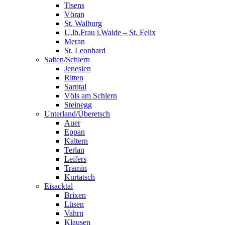
Tisens
Vöran
St. Walburg
U.lb.Frau i.Walde – St. Felix
Meran
St. Leonhard
Salten/Schlern
Jenesien
Ritten
Sarntal
Völs am Schlern
Steinegg
Unterland/Überetsch
Auer
Eppan
Kaltern
Terlan
Leifers
Tramin
Kurtatsch
Eisacktal
Brixen
Lüsen
Vahrn
Klausen