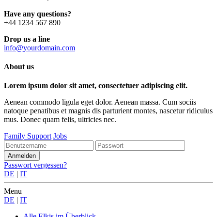
Have any questions?
+44 1234 567 890
Drop us a line
info@yourdomain.com
About us
Lorem ipsum dolor sit amet, consectetuer adipiscing elit.
Aenean commodo ligula eget dolor. Aenean massa. Cum sociis
natoque penatibus et magnis dis parturient montes, nascetur ridiculus
mus. Donec quam felis, ultricies nec.
Family Support
Jobs
Passwort vergessen?
DE
|
IT
Menu
DE
|
IT
Alle Elkis
im Überblick