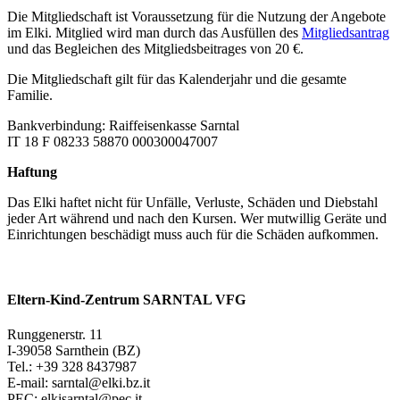
Die Mitgliedschaft ist Voraussetzung für die Nutzung der Angebote
im Elki. Mitglied wird man durch das Ausfüllen des
Mitgliedsantrag
und das Begleichen des Mitgliedsbeitrages von 20 €.
Die Mitgliedschaft gilt für das Kalenderjahr und die gesamte
Familie.
Bankverbindung: Raiffeisenkasse Sarntal
IT 18 F 08233 58870 000300047007
Haftung
Das Elki haftet nicht für Unfälle, Verluste, Schäden und Diebstahl
jeder Art während und nach den Kursen. Wer mutwillig Geräte und
Einrichtungen beschädigt muss auch für die Schäden aufkommen.
Eltern-Kind-Zentrum SARNTAL VFG
Runggenerstr. 11
I-39058 Sarnthein (BZ)
Tel.: +39 328 8437987
E-mail: sarntal@elki.bz.it
PEC: elkisarntal@pec.it