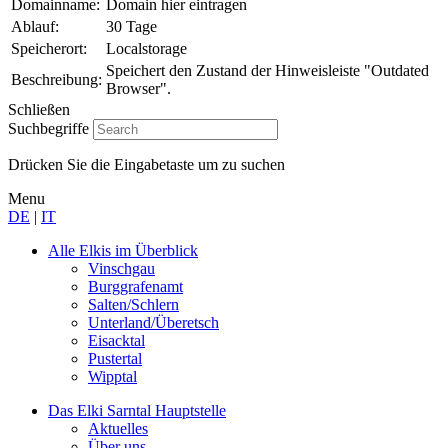
Domainname:
Domain hier eintragen
Ablauf:
30 Tage
Speicherort:
Localstorage
Speichert den Zustand der Hinweisleiste "Outdated
Beschreibung:
Browser".
Schließen
Suchbegriffe
Drücken Sie die Eingabetaste um zu suchen
Menu
DE
|
IT
Alle Elkis
im Überblick
Vinschgau
Burggrafenamt
Salten/Schlern
Unterland/Überetsch
Eisacktal
Pustertal
Wipptal
Das Elki Sarntal
Hauptstelle
Aktuelles
Über uns