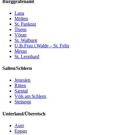
Burggrafenamt
Lana
Mölten
St. Pankraz
Tisens
Vöran
St. Walburg
U.lb.Frau i.Walde – St. Felix
Meran
St. Leonhard
Salten/Schlern
Jenesien
Ritten
Sarntal
Völs am Schlern
Steinegg
Unterland/Überetsch
Auer
Eppan