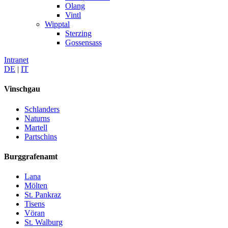
Olang
Vintl
Wipptal
Sterzing
Gossensass
Intranet
DE
|
IT
Vinschgau
Schlanders
Naturns
Martell
Partschins
Burggrafenamt
Lana
Mölten
St. Pankraz
Tisens
Vöran
St. Walburg