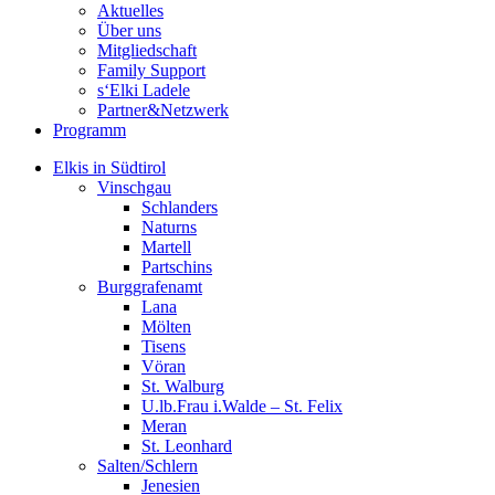
Aktuelles
Über uns
Mitgliedschaft
Family Support
s‘Elki Ladele
Partner&Netzwerk
Programm
Elkis in Südtirol
Vinschgau
Schlanders
Naturns
Martell
Partschins
Burggrafenamt
Lana
Mölten
Tisens
Vöran
St. Walburg
U.lb.Frau i.Walde – St. Felix
Meran
St. Leonhard
Salten/Schlern
Jenesien