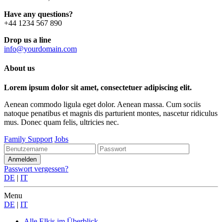
Have any questions?
+44 1234 567 890
Drop us a line
info@yourdomain.com
About us
Lorem ipsum dolor sit amet, consectetuer adipiscing elit.
Aenean commodo ligula eget dolor. Aenean massa. Cum sociis
natoque penatibus et magnis dis parturient montes, nascetur ridiculus
mus. Donec quam felis, ultricies nec.
Family Support
Jobs
Passwort vergessen?
DE
|
IT
Menu
DE
|
IT
Alle Elkis
im Überblick