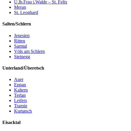
U.lb.Frau i.Walde – St. Felix
Meran
St. Leonhard
Salten/Schlern
Jenesien
Ritten
Sarntal
Völs am Schlern
Steinegg
Unterland/Überetsch
Auer
Eppan
Kaltern
Terlan
Leifers
Tramin
Kurtatsch
Eisacktal