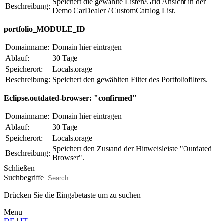
Speichert die gewählte Listen/Grid Ansicht in der
Beschreibung:
Demo CarDealer / CustomCatalog List.
portfolio_MODULE_ID
Domainname:
Domain hier eintragen
Ablauf:
30 Tage
Speicherort:
Localstorage
Beschreibung:
Speichert den gewählten Filter des Portfoliofilters.
Eclipse.outdated-browser: "confirmed"
Domainname:
Domain hier eintragen
Ablauf:
30 Tage
Speicherort:
Localstorage
Speichert den Zustand der Hinweisleiste "Outdated
Beschreibung:
Browser".
Schließen
Suchbegriffe
Drücken Sie die Eingabetaste um zu suchen
Menu
DE
|
IT