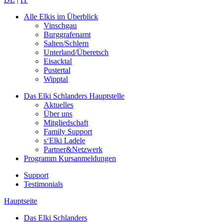
Alle Elkis
im Überblick
Vinschgau
Burggrafenamt
Salten/Schlern
Unterland/Überetsch
Eisacktal
Pustertal
Wipptal
Das Elki Schlanders
Hauptstelle
Aktuelles
Über uns
Mitgliedschaft
Family Support
s‘Elki Ladele
Partner&Netzwerk
Programm
Kursanmeldungen
Support
Testimonials
Hauptseite
Das Elki Schlanders