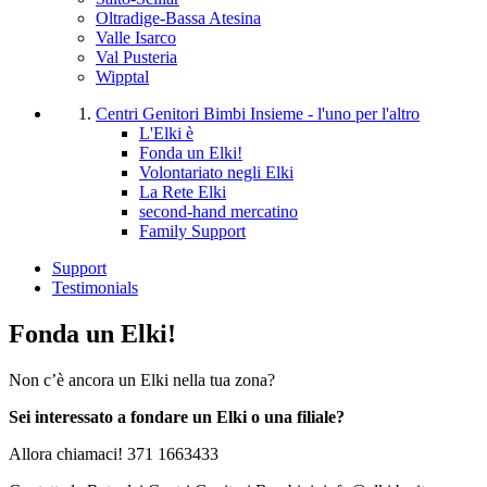
Oltradige-Bassa Atesina
Valle Isarco
Val Pusteria
Wipptal
Centri Genitori Bimbi
Insieme - l'uno per l'altro
L'Elki è
Fonda un Elki!
Volontariato negli Elki
La Rete Elki
second-hand mercatino
Family Support
Support
Testimonials
Fonda un Elki!
Non c’è ancora un Elki nella tua zona?
Sei interessato a fondare un Elki o una filiale?
Allora chiamaci! 371 1663433