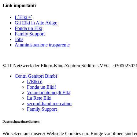
Link importanti
L´Elki e´
Gli Elki in Alto Adige
Fonda un Elki
Family Support
Jobs
Amministrazione trasparente
© IT Netzwerk der Eltern-Kind-Zentren Südtirols VFG . 030002302
Centri Genitori Bimbi
L'Elki è
Fonda un Elki!
Volontariato negli Elki
La Rete Elki
second-hand mercatino
Family Support
Datenschutzeinstellungen
Wir setzen auf unserer Webseite Cookies ein. Einige von ihnen sind 