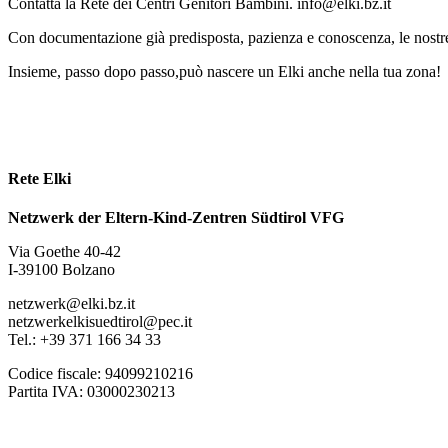
Contatta la Rete dei Centri Genitori Bambini. info@elki.bz.it
Con documentazione già predisposta, pazienza e conoscenza, le nostre 
Insieme, passo dopo passo,può nascere un Elki anche nella tua zona!
Rete Elki
Netzwerk der Eltern-Kind-Zentren Südtirol VFG
Via Goethe 40-42
I-39100 Bolzano
netzwerk@elki.bz.it
netzwerkelkisuedtirol@pec.it
Tel.: +39 371 166 34 33
Codice fiscale: 94099210216
Partita IVA: 03000230213