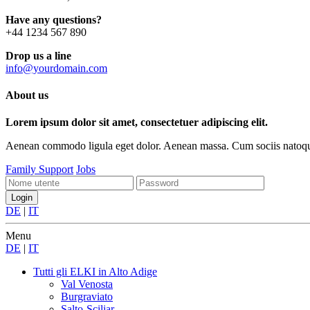
Have any questions?
+44 1234 567 890
Drop us a line
info@yourdomain.com
About us
Lorem ipsum dolor sit amet, consectetuer adipiscing elit.
Aenean commodo ligula eget dolor. Aenean massa. Cum sociis natoque p
Family Support
Jobs
DE
|
IT
Menu
DE
|
IT
Tutti gli ELKI
in Alto Adige
Val Venosta
Burgraviato
Salto-Sciliar