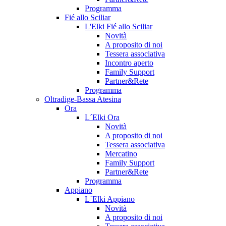
Programma
Fié allo Sciliar
L'Elki Fié allo Sciliar
Novità
A proposito di noi
Tessera associativa
Incontro aperto
Family Support
Partner&Rete
Programma
Oltradige-Bassa Atesina
Ora
L´Elki Ora
Novità
A proposito di noi
Tessera associativa
Mercatino
Family Support
Partner&Rete
Programma
Appiano
L´Elki Appiano
Novità
A proposito di noi