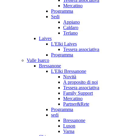
Tessera associativa
Mercatino
Programma
Sedi
Appiano
Caldaro
Terlano
Laives
L'Elki Laives
Tessera associativa
Programma
Valle Isarco
Bressanone
L'Elki Bressanone
Novità
A proposito di noi
Tessera associativa
Family Support
Mercatino
Partner&Rete
Programma
sedi
Bressanone
Luson
Varna