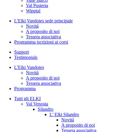
Valle Isarco
Val Pusteria
Wipptal
L'Elki Vandoies
sede principale
Novitá
A proposito di noi
Tessera associativa
Programma
iscrizioni ai corsi
Support
Testimonials
L'Elki Vandoies
Novitá
A proposito di noi
Tessera associativa
Programma
Tutti gli ELKI
Val Venosta
Silandro
L' Elki Silandro
Novitá
A proposito di noi
Tessera associativa