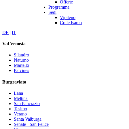
Offerte
Programma
Sedi
Vipiteno
Colle Isarco
DE
|
IT
Val Venosta
Silandro
Naturno
Martello
Parcines
Burgraviato
Lana
Meltina
San Pancrazio
Tesimo
Verano
Santa Valburga
Senale - San Felice