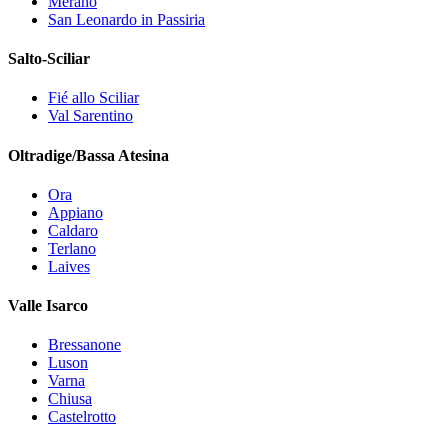
Merano
San Leonardo in Passiria
Salto-Sciliar
Fié allo Sciliar
Val Sarentino
Oltradige/Bassa Atesina
Ora
Appiano
Caldaro
Terlano
Laives
Valle Isarco
Bressanone
Luson
Varna
Chiusa
Castelrotto