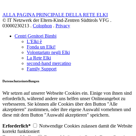
ALLA PAGINA PRINCIPALE DELLA RETE ELKI
© IT Netzwerk der Eltern-Kind-Zentren Südtirols VFG .
03000230213 .
Colophon
.
Privacy
Centri Genitori Bimbi
L'Elki è
Fonda un Elki!
Volontariato negli Elki
La Rete Elki
second-hand mercatino
Family Support
Datenschutzeinstellungen
Wir setzen auf unserer Webseite Cookies ein. Einige von ihnen sind
erforderlich, während andere uns helfen unser Onlineangebot zu
verbesseren. Sie können alle Cookies über den Button "Alle
akzeptieren" zustimmen, oder ihre eigene Auswahl vornehmen und
diese mit dem Button "Auswahl akzeptieren" speichern.
Erforderlich*
Notwendige Cookies zulassen damit die Website
korrekt funktioniert