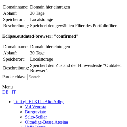
Domainname:
Domain hier eintragen
Ablauf:
30 Tage
Speicherort:
Localstorage
Beschreibung:
Speichert den gewählten Filter des Portfoliofilters.
Eclipse.outdated-browser: "confirmed"
Domainname:
Domain hier eintragen
Ablauf:
30 Tage
Speicherort:
Localstorage
Speichert den Zustand der Hinweisleiste "Outdated
Beschreibung:
Browser".
Parole chiave
Menu
DE
|
IT
Tutti gli ELKI
in Alto Adige
Val Venosta
Burgraviato
Salto-Sciliar
Oltradige-Bassa Atesina