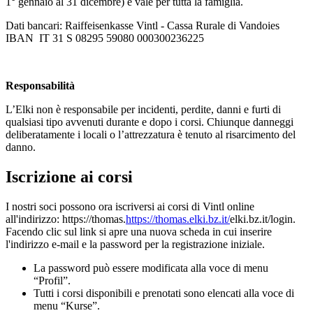
1° gennaio al 31 dicembre) e vale per tutta la famiglia.
Dati bancari: Raiffeisenkasse Vintl - Cassa Rurale di Vandoies
IBAN IT 31 S 08295 59080 000300236225
Responsabilità
L’Elki non è responsabile per incidenti, perdite, danni e furti di
qualsiasi tipo avvenuti durante e dopo i corsi. Chiunque danneggi
deliberatamente i locali o l’attrezzatura è tenuto al risarcimento del
danno.
Iscrizione ai corsi
I nostri soci possono ora iscriversi ai corsi di Vintl online
all'indirizzo: https://thomas.
https://thomas.elki.bz.it/
elki.bz.it/login.
Facendo clic sul link si apre una nuova scheda in cui inserire
l'indirizzo e-mail e la password per la registrazione iniziale.
La password può essere modificata alla voce di menu
“Profil”.
Tutti i corsi disponibili e prenotati sono elencati alla voce di
menu “Kurse”.