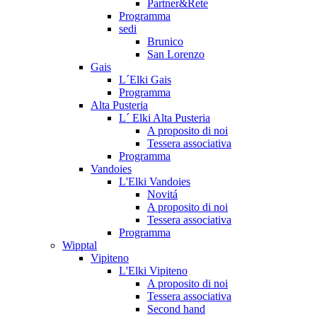
Partner&Rete
Programma
sedi
Brunico
San Lorenzo
Gais
L´Elki Gais
Programma
Alta Pusteria
L´ Elki Alta Pusteria
A proposito di noi
Tessera associativa
Programma
Vandoies
L'Elki Vandoies
Novitá
A proposito di noi
Tessera associativa
Programma
Wipptal
Vipiteno
L'Elki Vipiteno
A proposito di noi
Tessera associativa
Second hand