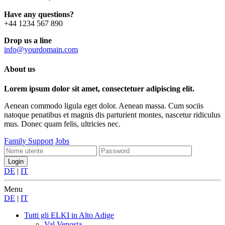
Have any questions?
+44 1234 567 890
Drop us a line
info@yourdomain.com
About us
Lorem ipsum dolor sit amet, consectetuer adipiscing elit.
Aenean commodo ligula eget dolor. Aenean massa. Cum sociis
natoque penatibus et magnis dis parturient montes, nascetur ridiculus
mus. Donec quam felis, ultricies nec.
Family Support
Jobs
DE
|
IT
Menu
DE
|
IT
Tutti gli ELKI
in Alto Adige
Val Venosta