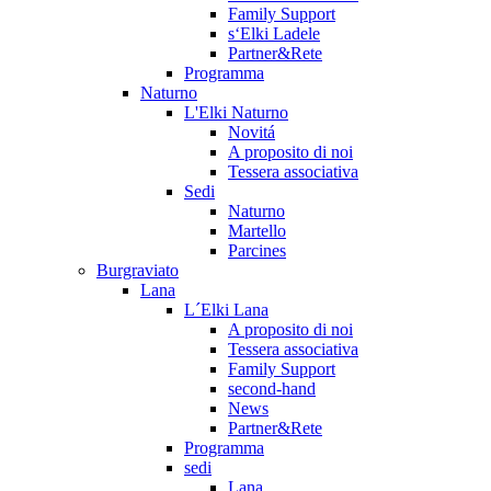
Family Support
s‘Elki Ladele
Partner&Rete
Programma
Naturno
L'Elki Naturno
Novitá
A proposito di noi
Tessera associativa
Sedi
Naturno
Martello
Parcines
Burgraviato
Lana
L´Elki Lana
A proposito di noi
Tessera associativa
Family Support
second-hand
News
Partner&Rete
Programma
sedi
Lana