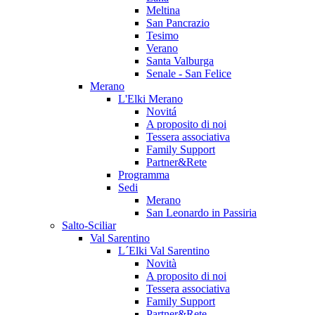
Meltina
San Pancrazio
Tesimo
Verano
Santa Valburga
Senale - San Felice
Merano
L'Elki Merano
Novitá
A proposito di noi
Tessera associativa
Family Support
Partner&Rete
Programma
Sedi
Merano
San Leonardo in Passiria
Salto-Sciliar
Val Sarentino
L´Elki Val Sarentino
Novità
A proposito di noi
Tessera associativa
Family Support
Partner&Rete