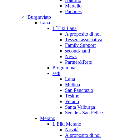
Naturno
Martello
Parcines
Burgraviato
Lana
L´Elki Lana
A proposito di noi
Tessera associativa
Family Support
second-hand
News
Partner&Rete
Programma
sedi
Lana
Meltina
San Pancrazio
Tesimo
Verano
Santa Valburga
Senale - San Felice
Merano
L'Elki Merano
Novitá
A proposito di noi