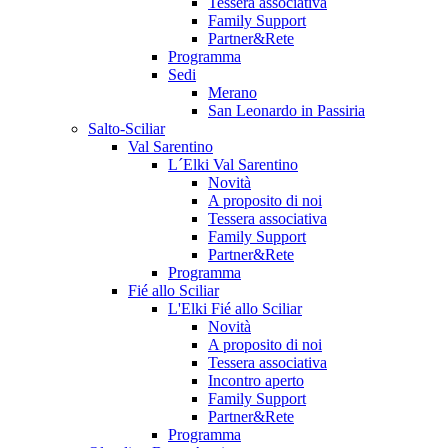
Tessera associativa
Family Support
Partner&Rete
Programma
Sedi
Merano
San Leonardo in Passiria
Salto-Sciliar
Val Sarentino
L´Elki Val Sarentino
Novità
A proposito di noi
Tessera associativa
Family Support
Partner&Rete
Programma
Fié allo Sciliar
L'Elki Fié allo Sciliar
Novità
A proposito di noi
Tessera associativa
Incontro aperto
Family Support
Partner&Rete
Programma