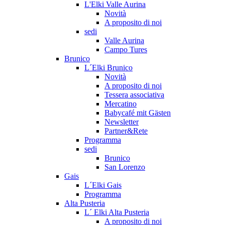
L'Elki Valle Aurina
Novità
A proposito di noi
sedi
Valle Aurina
Campo Tures
Brunico
L´Elki Brunico
Novità
A proposito di noi
Tessera associativa
Mercatino
Babycafé mit Gästen
Newsletter
Partner&Rete
Programma
sedi
Brunico
San Lorenzo
Gais
L´Elki Gais
Programma
Alta Pusteria
L´ Elki Alta Pusteria
A proposito di noi