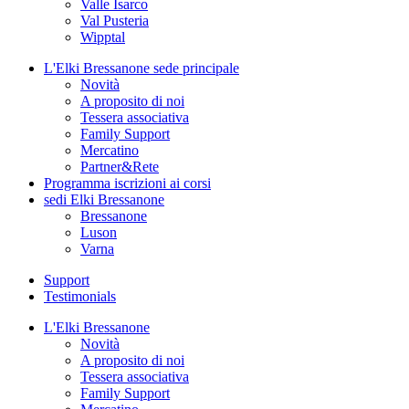
Valle Isarco
Val Pusteria
Wipptal
L'Elki Bressanone
sede principale
Novità
A proposito di noi
Tessera associativa
Family Support
Mercatino
Partner&Rete
Programma
iscrizioni ai corsi
sedi
Elki Bressanone
Bressanone
Luson
Varna
Support
Testimonials
L'Elki Bressanone
Novità
A proposito di noi
Tessera associativa
Family Support