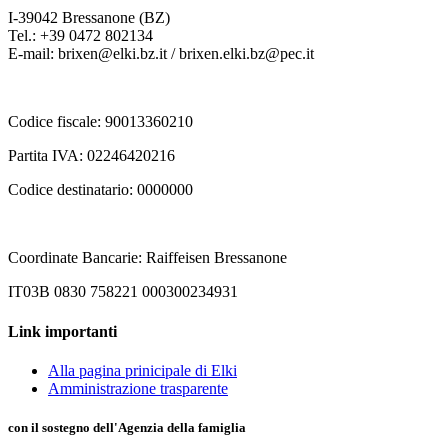
I-39042 Bressanone (BZ)
Tel.: +39 0472 802134
E-mail: brixen@elki.bz.it / brixen.elki.bz@pec.it
Codice fiscale: 90013360210
Partita IVA: 02246420216
Codice destinatario: 0000000
Coordinate Bancarie: Raiffeisen Bressanone
IT03B 0830 758221 000300234931
Link importanti
Alla pagina prinicipale di Elki
Amministrazione trasparente
con il sostegno dell'Agenzia della famiglia