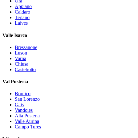
Ora
Appiano
Caldaro
Terlano
Laives
Valle Isarco
Bressanone
Luson
Varna
Chiusa
Castelrotto
Val Pusteria
Brunico
San Lorenzo
Gais
Vandoies
Alta Pusteria
Valle Aurina
Campo Tures