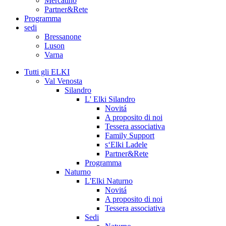
Mercatino
Partner&Rete
Programma
sedi
Bressanone
Luson
Varna
Tutti gli ELKI
Val Venosta
Silandro
L' Elki Silandro
Novitá
A proposito di noi
Tessera associativa
Family Support
s‘Elki Ladele
Partner&Rete
Programma
Naturno
L'Elki Naturno
Novitá
A proposito di noi
Tessera associativa
Sedi