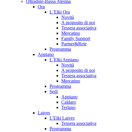
Oltradige-Bassa Atesina
Ora
L´Elki Ora
Novità
A proposito di noi
Tessera associativa
Mercatino
Family Support
Partner&Rete
Programma
Appiano
L´Elki Appiano
Novità
A proposito di noi
Tessera associativa
Mercatino
Programma
Sedi
Appiano
Caldaro
Terlano
Laives
L'Elki Laives
Tessera associativa
Programma