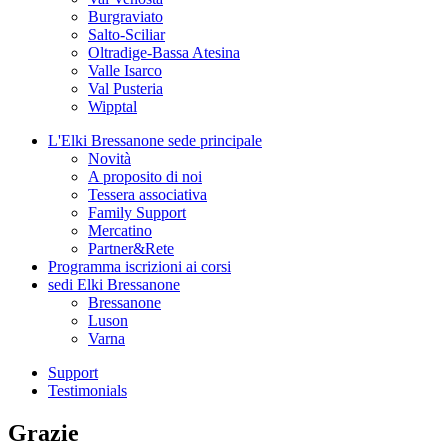
Burgraviato
Salto-Sciliar
Oltradige-Bassa Atesina
Valle Isarco
Val Pusteria
Wipptal
L'Elki Bressanone
sede principale
Novità
A proposito di noi
Tessera associativa
Family Support
Mercatino
Partner&Rete
Programma
iscrizioni ai corsi
sedi
Elki Bressanone
Bressanone
Luson
Varna
Support
Testimonials
Grazie