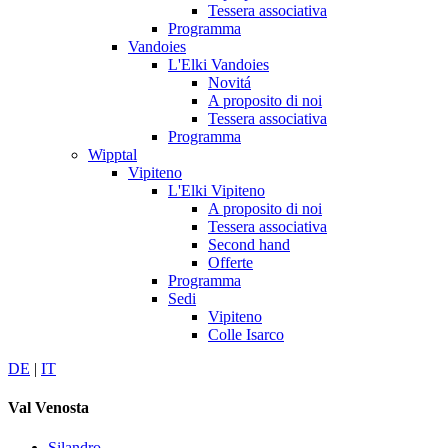
Tessera associativa
Programma
Vandoies
L'Elki Vandoies
Novitá
A proposito di noi
Tessera associativa
Programma
Wipptal
Vipiteno
L'Elki Vipiteno
A proposito di noi
Tessera associativa
Second hand
Offerte
Programma
Sedi
Vipiteno
Colle Isarco
DE
|
IT
Val Venosta
Silandro