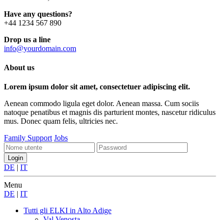
Have any questions?
+44 1234 567 890
Drop us a line
info@yourdomain.com
About us
Lorem ipsum dolor sit amet, consectetuer adipiscing elit.
Aenean commodo ligula eget dolor. Aenean massa. Cum sociis
natoque penatibus et magnis dis parturient montes, nascetur ridiculus
mus. Donec quam felis, ultricies nec.
Family Support
Jobs
DE
|
IT
Menu
DE
|
IT
Tutti gli ELKI
in Alto Adige
Val Venosta