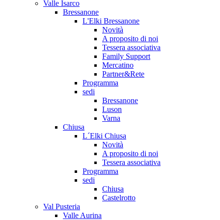
Valle Isarco
Bressanone
L'Elki Bressanone
Novità
A proposito di noi
Tessera associativa
Family Support
Mercatino
Partner&Rete
Programma
sedi
Bressanone
Luson
Varna
Chiusa
L´Elki Chiusa
Novità
A proposito di noi
Tessera associativa
Programma
sedi
Chiusa
Castelrotto
Val Pusteria
Valle Aurina