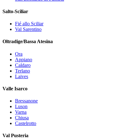
Salto-Sciliar
Fié allo Sciliar
Val Sarentino
Oltradige/Bassa Atesina
Ora
Appiano
Caldaro
Terlano
Laives
Valle Isarco
Bressanone
Luson
Varna
Chiusa
Castelrotto
Val Pusteria