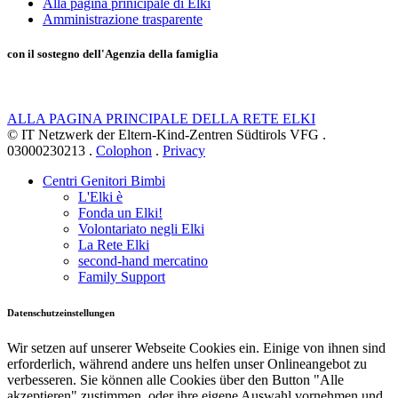
Alla pagina prinicipale di Elki
Amministrazione trasparente
con il sostegno dell'Agenzia della famiglia
ALLA PAGINA PRINCIPALE DELLA RETE ELKI
© IT Netzwerk der Eltern-Kind-Zentren Südtirols VFG .
03000230213 .
Colophon
.
Privacy
Centri Genitori Bimbi
L'Elki è
Fonda un Elki!
Volontariato negli Elki
La Rete Elki
second-hand mercatino
Family Support
Datenschutzeinstellungen
Wir setzen auf unserer Webseite Cookies ein. Einige von ihnen sind
erforderlich, während andere uns helfen unser Onlineangebot zu
verbesseren. Sie können alle Cookies über den Button "Alle
akzeptieren" zustimmen, oder ihre eigene Auswahl vornehmen und