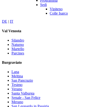
Programma
Sedi
Vipiteno
Colle Isarco
DE
|
IT
Val Venosta
Silandro
Naturno
Martello
Parcines
Burgraviato
Lana
Meltina
San Pancrazio
Tesimo
Verano
Santa Valburga
Senale - San Felice
Merano
San Leonardo in Passiria