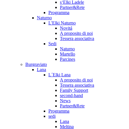
s‘Elki Ladele
Partner&Rete
Programma
Naturno
L'Elki Naturno
Novitá
A proposito di noi
Tessera associativa
Sedi
Naturno
Martello
Parcines
Burgraviato
Lana
L´Elki Lana
A proposito di noi
Tessera associativa
Family Support
second-hand
News
Partner&Rete
Programma
sedi
Lana
Meltina