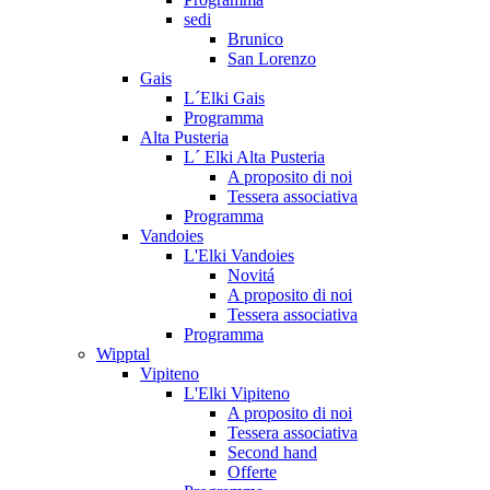
sedi
Brunico
San Lorenzo
Gais
L´Elki Gais
Programma
Alta Pusteria
L´ Elki Alta Pusteria
A proposito di noi
Tessera associativa
Programma
Vandoies
L'Elki Vandoies
Novitá
A proposito di noi
Tessera associativa
Programma
Wipptal
Vipiteno
L'Elki Vipiteno
A proposito di noi
Tessera associativa
Second hand
Offerte