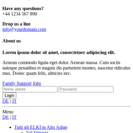
Have any questions?
+44 1234 567 890
Drop us a line
info@yourdomain.com
About us
Lorem ipsum dolor sit amet, consectetuer adipiscing elit.
Aenean commodo ligula eget dolor. Aenean massa. Cum sociis
natoque penatibus et magnis dis parturient montes, nascetur ridiculus
mus. Donec quam felis, ultricies nec.
Family Support
Jobs
DE
|
IT
Menu
DE
|
IT
Tutti gli ELKI
in Alto Adige
Val Venosta