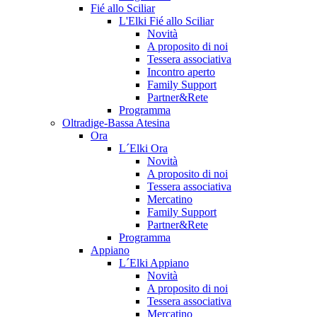
Fié allo Sciliar
L'Elki Fié allo Sciliar
Novità
A proposito di noi
Tessera associativa
Incontro aperto
Family Support
Partner&Rete
Programma
Oltradige-Bassa Atesina
Ora
L´Elki Ora
Novità
A proposito di noi
Tessera associativa
Mercatino
Family Support
Partner&Rete
Programma
Appiano
L´Elki Appiano
Novità
A proposito di noi
Tessera associativa
Mercatino