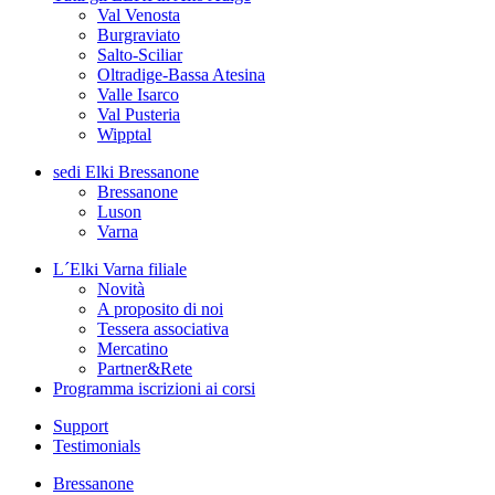
Val Venosta
Burgraviato
Salto-Sciliar
Oltradige-Bassa Atesina
Valle Isarco
Val Pusteria
Wipptal
sedi
Elki Bressanone
Bressanone
Luson
Varna
L´Elki Varna
filiale
Novità
A proposito di noi
Tessera associativa
Mercatino
Partner&Rete
Programma
iscrizioni ai corsi
Support
Testimonials
Bressanone