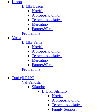
Luson
L´Elki Luson
Novità
A proposito di noi
Tessera associativa
Mercatino
Partner&Rete
Programma
Varna
L´Elki Varna
Novità
A proposito di noi
Tessera associativa
Mercatino
Partner&Rete
Programma
Tutti gli ELKI
Val Venosta
Silandro
L' Elki Silandro
Novitá
A proposito di noi
Tessera associativa
Family Support