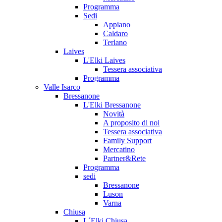
Programma
Sedi
Appiano
Caldaro
Terlano
Laives
L'Elki Laives
Tessera associativa
Programma
Valle Isarco
Bressanone
L'Elki Bressanone
Novità
A proposito di noi
Tessera associativa
Family Support
Mercatino
Partner&Rete
Programma
sedi
Bressanone
Luson
Varna
Chiusa
L´Elki Chiusa