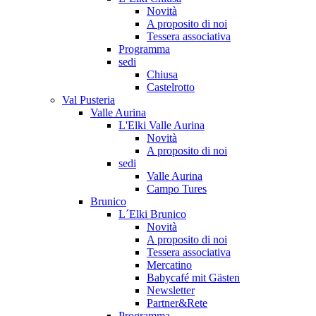
Novità
A proposito di noi
Tessera associativa
Programma
sedi
Chiusa
Castelrotto
Val Pusteria
Valle Aurina
L'Elki Valle Aurina
Novità
A proposito di noi
sedi
Valle Aurina
Campo Tures
Brunico
L´Elki Brunico
Novità
A proposito di noi
Tessera associativa
Mercatino
Babycafé mit Gästen
Newsletter
Partner&Rete
Programma