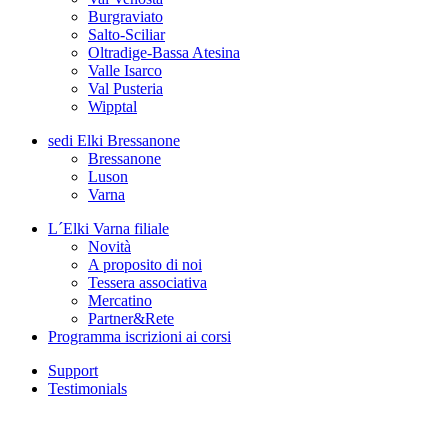
Burgraviato
Salto-Sciliar
Oltradige-Bassa Atesina
Valle Isarco
Val Pusteria
Wipptal
sedi
Elki Bressanone
Bressanone
Luson
Varna
L´Elki Varna
filiale
Novità
A proposito di noi
Tessera associativa
Mercatino
Partner&Rete
Programma
iscrizioni ai corsi
Support
Testimonials