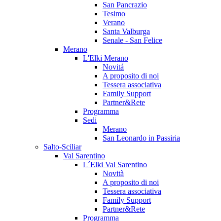
San Pancrazio
Tesimo
Verano
Santa Valburga
Senale - San Felice
Merano
L'Elki Merano
Novitá
A proposito di noi
Tessera associativa
Family Support
Partner&Rete
Programma
Sedi
Merano
San Leonardo in Passiria
Salto-Sciliar
Val Sarentino
L´Elki Val Sarentino
Novità
A proposito di noi
Tessera associativa
Family Support
Partner&Rete
Programma