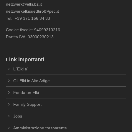
netzwerk@elki.bz.it
netzwerkelkisuedtirol@pec.it
Tel.: +39 371 166 34 33
Codice fiscale: 94099210216
Partita IVA: 03000230213
Link importanti
L´Elki e´
Gli Elki in Alto Adige
Fonda un Elki
Family Support
Jobs
Amministrazione trasparente