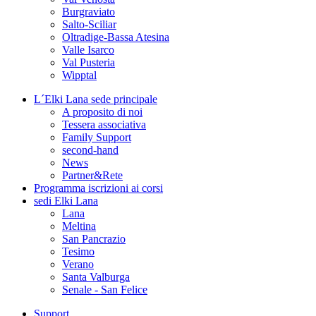
Burgraviato
Salto-Sciliar
Oltradige-Bassa Atesina
Valle Isarco
Val Pusteria
Wipptal
L´Elki Lana
sede principale
A proposito di noi
Tessera associativa
Family Support
second-hand
News
Partner&Rete
Programma
iscrizioni ai corsi
sedi
Elki Lana
Lana
Meltina
San Pancrazio
Tesimo
Verano
Santa Valburga
Senale - San Felice
Support