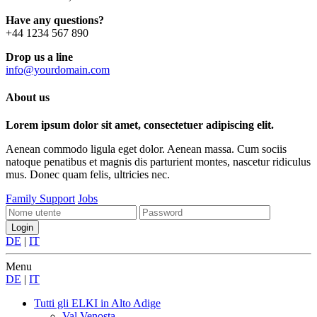
Have any questions?
+44 1234 567 890
Drop us a line
info@yourdomain.com
About us
Lorem ipsum dolor sit amet, consectetuer adipiscing elit.
Aenean commodo ligula eget dolor. Aenean massa. Cum sociis
natoque penatibus et magnis dis parturient montes, nascetur ridiculus
mus. Donec quam felis, ultricies nec.
Family Support
Jobs
DE
|
IT
Menu
DE
|
IT
Tutti gli ELKI
in Alto Adige
Val Venosta