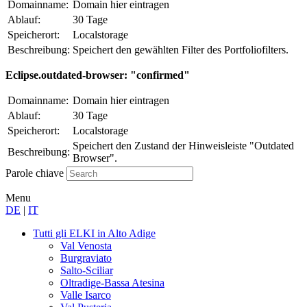
Domainname:
Domain hier eintragen
Ablauf:
30 Tage
Speicherort:
Localstorage
Beschreibung:
Speichert den gewählten Filter des Portfoliofilters.
Eclipse.outdated-browser: "confirmed"
Domainname:
Domain hier eintragen
Ablauf:
30 Tage
Speicherort:
Localstorage
Speichert den Zustand der Hinweisleiste "Outdated
Beschreibung:
Browser".
Parole chiave
Menu
DE
|
IT
Tutti gli ELKI
in Alto Adige
Val Venosta
Burgraviato
Salto-Sciliar
Oltradige-Bassa Atesina
Valle Isarco