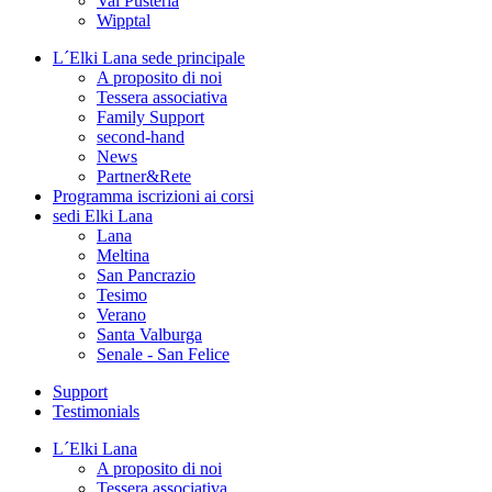
Val Pusteria
Wipptal
L´Elki Lana
sede principale
A proposito di noi
Tessera associativa
Family Support
second-hand
News
Partner&Rete
Programma
iscrizioni ai corsi
sedi
Elki Lana
Lana
Meltina
San Pancrazio
Tesimo
Verano
Santa Valburga
Senale - San Felice
Support
Testimonials
L´Elki Lana
A proposito di noi
Tessera associativa