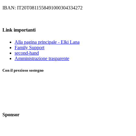
IBAN: IT20T0811558491000304334272
Link importanti
Alla pagina principale - Elki Lana
Family Support
second-hand
Amministrazione trasparente
Con il prezioso sostegno
Sponsor