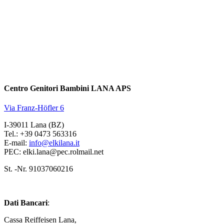
Centro Genitori Bambini LANA APS
Via Franz-Höfler 6
I-39011 Lana (BZ)
Tel.: +39 0473 563316
E-mail:
info@elkilana.it
PEC: elki.lana@pec.rolmail.net
St. -Nr. 91037060216
Dati Bancari
:
Cassa Reiffeisen Lana,