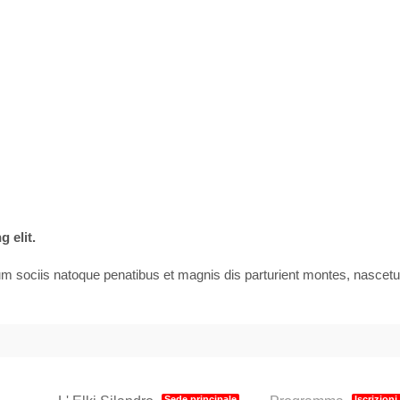
 elit.
ociis natoque penatibus et magnis dis parturient montes, nascetur r
Sede principale
Iscrizioni