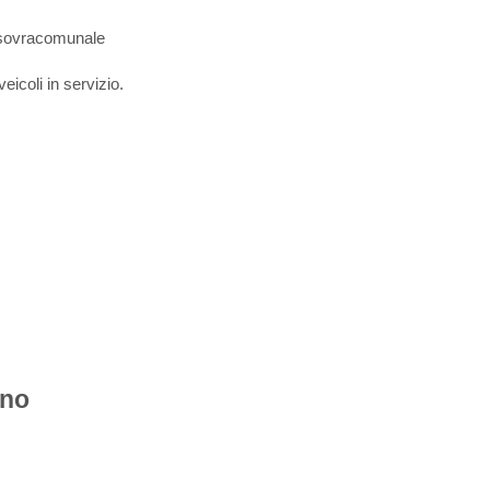
e sovracomunale
eicoli in servizio.
nno