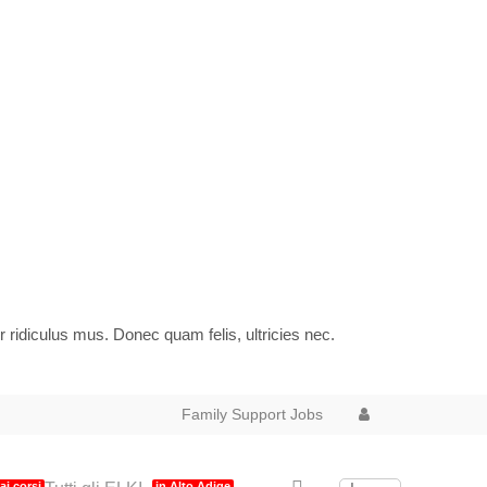
idiculus mus. Donec quam felis, ultricies nec.
Family Support
Jobs
 ai corsi
in Alto Adige