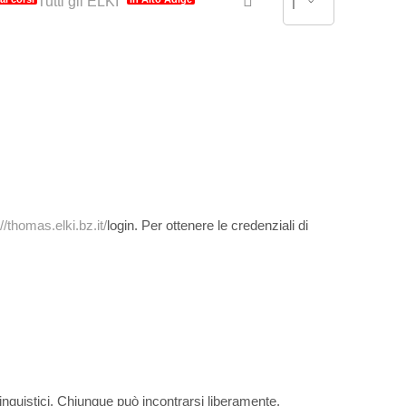
Tutti gli ELKI
|
//thomas.elki.bz.it/
login. Per ottenere le credenziali di
 linguistici. Chiunque può incontrarsi liberamente,