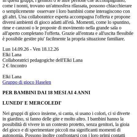
In questi gruppi, i genitori o le altre persone che accompagnano,
come i nonni, trovano un'atmosfera rilassata, possono chiacchierare
o semplicemente osservare i loro bambini come interagiscono con
gli altri. Una collaboratrice esperta accompagna l'offerta e propone
diversi ambienti di gioco adatti all'età. Momenti, come lo spuntino,
rime e canzoni o le proposte di movimento nella grande sala o
all'aperto completano l'offerta. Grazie all'entrata e all'uscita flessibile
è possibile gestire piu' facilmente la propria situazione familiare.
Lun 14.09.26
-
Ven 18.12.26
Elki Lana
Collaboratrici pedagogiche dell'Elki Lana
2 € /incontro
Elki Lana
Gruppo di gioco Haselen
PER BAMBINI DAI 18 MESI AI 4 ANNI
LUNEDI' E MERCOLEDI'
Nei gruppi di gioco insieme, si canta, si usano i colori, ci si diverte
in giardino, si fanno delle gite e molto altro. I bambini hanno la
possibilità di vivere in un contesto protetto, senza genitori, la gioia
del gioco e di sperimentare piccoli ma significanti momenti di
autonomia. Possono inoltre confrontarsi con i loro primi contatti