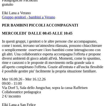
Pädagogische Fachkraft
gratuito
Elki Lana a Verano
Gruppo genitori - bambini a Verano
PER BAMBINI PICCOLI ACCOMPAGNATI
MERCOLEDI` DALLE 08:45 ALLE 10:45
In questi gruppi, i genitori o le altre persone che accompagnano,
come i nonni, trovano un'atmosfera rilassata, possono chiacchierare
o semplicemente osservare i loro bambini come interagiscono con
gli altri. Una collaboratrice esperta accompagna l'offerta e propone
diversi ambienti di gioco adatti all'età. Momenti, come lo spuntino,
rime e canzoni o le proposte di movimento nella grande sala o
all'aperto completano l'offerta. Grazie all'entrata e all'uscita flessibile
è possibile gestire piu' facilmente la propria situazione familiare.
Mer 16.09.26
-
Mer 16.12.26
09:00 - 11:00
Via Dorf 5, Sala dello Jungschar, sopra la cassa Raffeisen
Collaboratrice pedagogica
2 €/ incontro
Elki Lana a San Felice