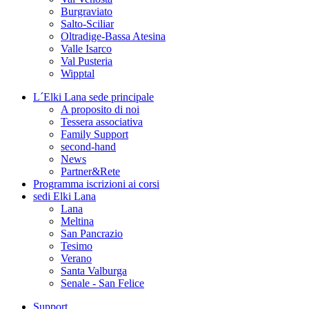
Burgraviato
Salto-Sciliar
Oltradige-Bassa Atesina
Valle Isarco
Val Pusteria
Wipptal
L´Elki Lana
sede principale
A proposito di noi
Tessera associativa
Family Support
second-hand
News
Partner&Rete
Programma
iscrizioni ai corsi
sedi
Elki Lana
Lana
Meltina
San Pancrazio
Tesimo
Verano
Santa Valburga
Senale - San Felice
Support