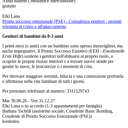
Asma Matmti ( mediatrice interculturale)
gratuito
Elki Lana
Pronto soccorso emozionale (PSE) - Consulenza genitori - neonati
orientata al corpo e all'attaccamento
Genitori di bambini da 0-3 anni
I primi mesi (o anni) con un bambino sono spesso meravigliosi, ma
anche impegnativi. Il Pronto Soccorso Emotivo (EEH -
Emotionelle
Erste Hilfe
) sostiene i genitori nell'abituarsi al proprio ruolo, a
scoprire le proprie risorse interiori e a trovare nuove strade per
gestire lo stress, le insicurezze o i momenti di crisi.
Per ritrovare maggiore serenità, fiducia e una connessione profonda
e affettuosa nella vita familiare di tutti i giorni.
Per prenotare telefonare al numero: 3311529743
Mar 30.06.26
-
Ven 31.12.27
Elki Lana o su accordo (1-3 appuntamenti per famiglia)
Barbara Tschöll (assistente sociale, Cosulente Basic Bonding,
Cosulente di Pronto Soccorso Emozionale (PSE))
kostenlos