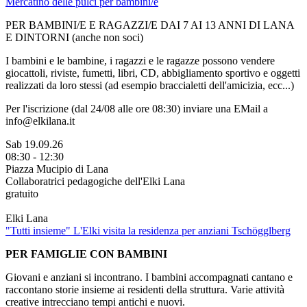
Mercatino delle pulci per bambini/e
PER BAMBINI/E E RAGAZZI/E DAI 7 AI 13 ANNI DI LANA
E DINTORNI (anche non soci)
I bambini e le bambine, i ragazzi e le ragazze possono vendere
giocattoli, riviste, fumetti, libri, CD, abbigliamento sportivo e oggetti
realizzati da loro stessi (ad esempio braccialetti dell'amicizia, ecc...)
Per l'iscrizione (dal 24/08 alle ore 08:30) inviare una EMail a
info@elkilana.it
Sab 19.09.26
08:30 - 12:30
Piazza Mucipio di Lana
Collaboratrici pedagogiche dell'Elki Lana
gratuito
Elki Lana
"Tutti insieme" L'Elki visita la residenza per anziani Tschögglberg
PER FAMIGLIE CON BAMBINI
Giovani e anziani si incontrano. I bambini accompagnati cantano e
raccontano storie insieme ai residenti della struttura. Varie attività
creative intrecciano tempi antichi e nuovi.