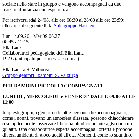
sociale nello stare in gruppo e vengono accompagnati da due
maestre d’infanzia con esperienza.
Per iscriversi (dal 24/08. alle ore 08:30 al 28/08 alle ore 23:59)
cliccare sul seguente link:
Spielgruppe Haselen
Lun 14.09.26
-
Mer 09.06.27
08:45 - 11:15
Elki Lana
Collaboratrici pedagogiche dell'Elki Lana
192 € (anticipato per 2 mesi - 16 unita')
Elki Lana a S. Valburga
Gruppo genitori - bambini S. Valburga
PER BAMBINI PICCOLI ACCOMPAGNATI
LUNEDI`, MERCOLEDI` e VENERDI' DALLE 09:00 ALLE
11:00
In questi gruppi, i genitori o le altre persone che accompagnano,
come i nonni, trovano un'atmosfera rilassata, possono chiacchierare
o semplicemente osservare i loro bambini come interagiscono con
gli altri. Una collaboratrice esperta accompagna l'offerta e propone
diversi ambienti di gioco adatti all'età. Momenti, come lo spuntino,