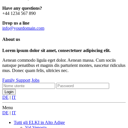
Have any questions?
+44 1234 567 890
Drop us a line
info@yourdomain.com
About us
Lorem ipsum dolor sit amet, consectetuer adipiscing elit.
Aenean commodo ligula eget dolor. Aenean massa. Cum sociis
natoque penatibus et magnis dis parturient montes, nascetur ridiculus
mus. Donec quam felis, ultricies nec.
Family Support
Jobs
DE
|
IT
Menu
DE
|
IT
Tutti gli ELKI
in Alto Adige
Val Venosta