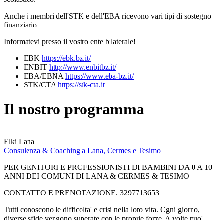
Anche i membri dell'STK e dell'EBA ricevono vari tipi di sostegno
finanziario.
Informatevi presso il vostro ente bilaterale!
EBK
https://ebk.bz.it/
ENBIT
http://www.enbitbz.it/
EBA/EBNA
https://www.eba-bz.it/
STK/CTA
https://stk-cta.it
Il nostro programma
Elki Lana
Consulenza & Coaching a Lana, Cermes e Tesimo
PER GENITORI E PROFESSIONISTI DI BAMBINI DA 0 A 10
ANNI DEI COMUNI DI LANA & CERMES & TESIMO
CONTATTO E PRENOTAZIONE. 3297713653
Tutti conoscono le difficolta' e crisi nella loro vita. Ogni giorno,
diverse sfide vengono superate con le proprie forze. A volte puo'