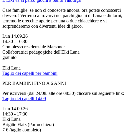
L'Elki va al parco giochi a Santa Valburga
Care famiglie, se non ci conoscete ancora, ora potete conoscerci
davvero! Verremo a trovarvi nei parchi giochi di Lana e dintorni,
terremo le orecchie aperte per una o due chiacchiere e vi
sorprenderemo con divertenti idee di gioco.
Lun 14.09.26
14:30 - 16:30
Complesso residenziale Marsoner
Collaboratrici pedagogiche dell'Elki Lana
gratuito
Elki Lana
Taglio dei capelli per bambini
PER BAMBINI FINO A 6 ANNI
Per iscriversi (dal 24/08. alle ore 08:30) cliccare sul seguente link:
Taglio dei capelli 14/09
Lun 14.09.26
14:30 - 17:30
Elki Lana
Brigitte Flatz (Parrucchiera)
7 € (taglio completo)