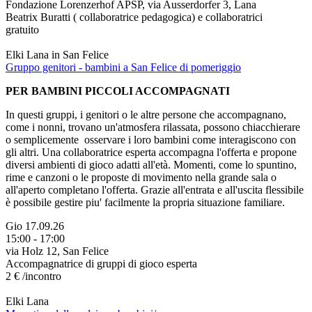
Fondazione Lorenzerhof APSP, via Ausserdorfer 3, Lana
Beatrix Buratti ( collaboratrice pedagogica) e collaboratrici
gratuito
Elki Lana in San Felice
Gruppo genitori - bambini a San Felice di pomeriggio
PER BAMBINI PICCOLI ACCOMPAGNATI
In questi gruppi, i genitori o le altre persone che accompagnano,
come i nonni, trovano un'atmosfera rilassata, possono chiacchierare
o semplicemente osservare i loro bambini come interagiscono con
gli altri. Una collaboratrice esperta accompagna l'offerta e propone
diversi ambienti di gioco adatti all'età. Momenti, come lo spuntino,
rime e canzoni o le proposte di movimento nella grande sala o
all'aperto completano l'offerta. Grazie all'entrata e all'uscita flessibile
è possibile gestire piu' facilmente la propria situazione familiare.
Gio 17.09.26
15:00 - 17:00
via Holz 12, San Felice
Accompagnatrice di gruppi di gioco esperta
2 € /incontro
Elki Lana