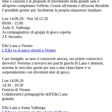
rime e canzoni o le proposte di movimento nella grande sala o
all'aperto completano l'offerta. Grazie all'entrata e all'uscita flessibile
è possibile gestire piu' facilmente la propria situazione familiare.
Lun 14.09.26
-
Ven 18.12.26
09:00 - 11:00
Asilo S. Valburga
Accompagnatrice di gruppi di gioco esperta
2 € /incontro
Elki Lana a Verano
L'Elki va al parco giochi a Verano
Care famiglie, se non ci conoscete ancora, ora potete conoscerci
davvero! Verremo a trovarvi nei parchi giochi di Lana e dintorni,
terremo le orecchie aperte per una o due chiacchiere e vi
sorprenderemo con divertenti idee di gioco.
Lun 14.09.26
14:30 - 16:30
Funivia di Verano
Collaboratrici pedagogiche dell'Elki Lana
gratuito
Elki Lana a Santa Valburga