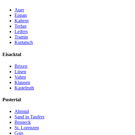
Auer
Eppan
Kaltern
Terlan
Leifers
Tramin
Kurtatsch
Eisacktal
Brixen
Lüsen
Vahrn
Klausen
Kastelruth
Pustertal
Ahrntal
Sand in Taufers
Bruneck
St. Lorenzen
Gais