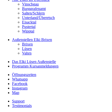
Vinschgau
Burggrafenamt
Salten/Schlern
Unterland/Überetsch
Eisacktal
Pustertal
Wipptal
Außenstellen
Elki Brixen
Brixen
Lüsen
Vahrn
Das Elki Lüsen
Außenstelle
Programm
Kursanmeldungen
Öffnungszeiten
Whatsapp
Facebook
Instagram
Map
Support
Testimonials