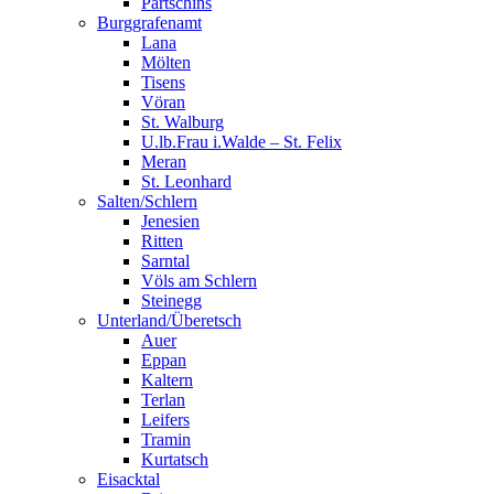
Partschins
Burggrafenamt
Lana
Mölten
Tisens
Vöran
St. Walburg
U.lb.Frau i.Walde – St. Felix
Meran
St. Leonhard
Salten/Schlern
Jenesien
Ritten
Sarntal
Völs am Schlern
Steinegg
Unterland/Überetsch
Auer
Eppan
Kaltern
Terlan
Leifers
Tramin
Kurtatsch
Eisacktal