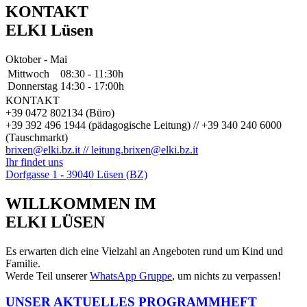
KONTAKT
ELKI Lüsen
Oktober - Mai
Mittwoch
08:30 - 11:30h
Donnerstag
14:30 - 17:00h
KONTAKT
+39 0472 802134 (Büro)
+39 392 496 1944 (pädagogische Leitung) // +39 340 240 6000
(Tauschmarkt)
brixen@elki.bz.it // leitung.brixen@elki.bz.it
Ihr findet uns
Dorfgasse 1 - 39040 Lüsen (BZ)
WILLKOMMEN IM
ELKI LÜSEN
Es erwarten dich eine Vielzahl an Angeboten rund um Kind und
Familie.
Werde Teil unserer
WhatsApp Gruppe
, um nichts zu verpassen!
UNSER AKTUELLES PROGRAMMHEFT