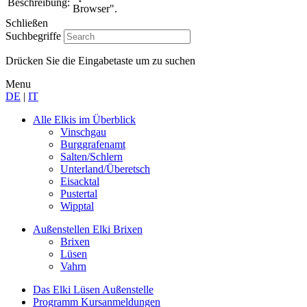
Beschreibung:
Browser".
Schließen
Suchbegriffe
Drücken Sie die Eingabetaste um zu suchen
Menu
DE
|
IT
Alle Elkis
im Überblick
Vinschgau
Burggrafenamt
Salten/Schlern
Unterland/Überetsch
Eisacktal
Pustertal
Wipptal
Außenstellen
Elki Brixen
Brixen
Lüsen
Vahrn
Das Elki Lüsen
Außenstelle
Programm
Kursanmeldungen