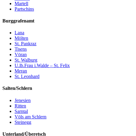
Martell
Partschins
Burggrafenamt
Lana
Mölten
St. Pankraz
Tisens
Vöran
St. Walburg
U.lb.Frau i.Walde – St. Felix
Meran
St. Leonhard
Salten/Schlern
Jenesien
Ritten
Sarntal
Völs am Schlern
Steinegg
Unterland/Überetsch