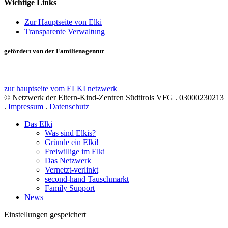
Wichtige Links
Zur Hauptseite von Elki
Transparente Verwaltung
gefördert von der Familienagentur
zur hauptseite vom ELKI netzwerk
© Netzwerk der Eltern-Kind-Zentren Südtirols VFG . 03000230213
.
Impressum
.
Datenschutz
Das Elki
Was sind Elkis?
Gründe ein Elki!
Freiwillige im Elki
Das Netzwerk
Vernetzt-verlinkt
second-hand Tauschmarkt
Family Support
News
Einstellungen gespeichert