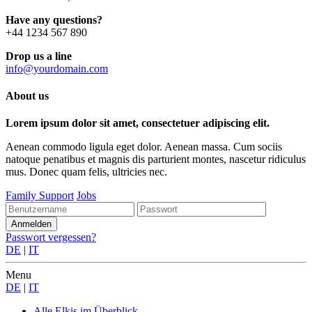
Have any questions?
+44 1234 567 890
Drop us a line
info@yourdomain.com
About us
Lorem ipsum dolor sit amet, consectetuer adipiscing elit.
Aenean commodo ligula eget dolor. Aenean massa. Cum sociis
natoque penatibus et magnis dis parturient montes, nascetur ridiculus
mus. Donec quam felis, ultricies nec.
Family Support
Jobs
Passwort vergessen?
DE
|
IT
Menu
DE
|
IT
Alle Elkis
im Überblick