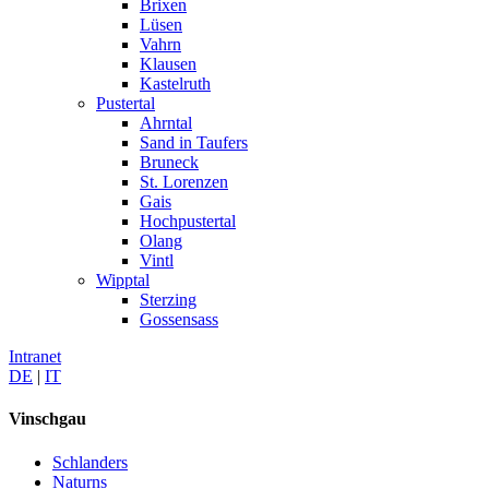
Brixen
Lüsen
Vahrn
Klausen
Kastelruth
Pustertal
Ahrntal
Sand in Taufers
Bruneck
St. Lorenzen
Gais
Hochpustertal
Olang
Vintl
Wipptal
Sterzing
Gossensass
Intranet
DE
|
IT
Vinschgau
Schlanders
Naturns